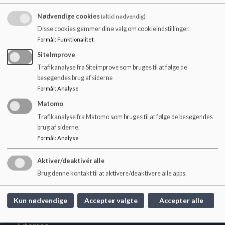
Revideret april 2025
o
l
Nødvendige cookies
(altid nødvendig)
Se hele mobilpolitikken nedenfor.
d
Disse cookies gemmer dine valg om cookieindstillinger.
e
Formål
:
Funktionalitet
t
SiteImprove
Dokumenter
Trafikanalyse fra Siteimprove som bruges til at følge de
besøgendes brug af siderne
Mobilpolitik
Formål
:
Analyse
Matomo
Trafikanalyse fra Matomo som bruges til at følge de besøgendes
brug af siderne.
Formål
:
Analyse
Fredensborg Skole
Humlebækvej 10, 3480 Fredensborg
Aktiver/deaktivér alle
fredensborgskole@fredensborg.dk
Brug denne kontakt til at aktivere/deaktivere alle apps.
+45 72562012
EAN NR.
5798008284427
Kun nødvendige
Accepter valgte
Accepter alle
Tilgængelighedserklæring