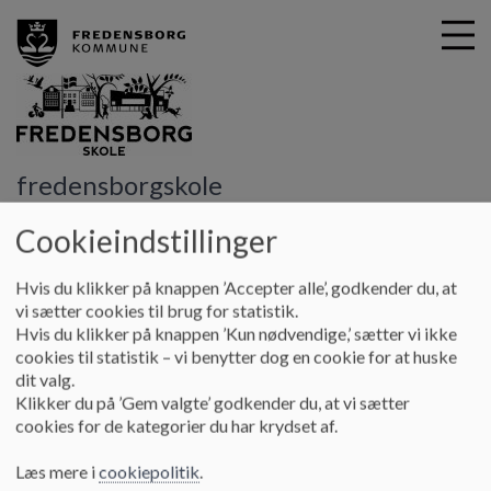
G
fredensborgskole
å
Om skolen
Mobilpolitik
t
Cookieindstillinger
i
Mobilpolitik
l
Hvis du klikker på knappen ’Accepter alle’, godkender du, at
h
vi sætter cookies til brug for statistik.
o
Hvis du klikker på knappen ’Kun nødvendige,’ sætter vi ikke
v
Målet med denne politik er at skabe de bedste
cookies til statistik – vi benytter dog en cookie for at huske
e
forudsætninger for vores børn og unges faglige, sociale og
dit valg.
d
personlige udvikling i skole og i SFO. En af vejene dertil er
Klikker du på ’Gem valgte’ godkender du, at vi sætter
i
mindre mobil og skærm, hvor det ikke er en forudsætning i
cookies for de kategorier du har krydset af.
n
undervisning eller del af tidsbegrænsede voksenstyrede
d
aktiviteter med et pædagogisk sigte.
Læs mere i
cookiepolitik
.
h