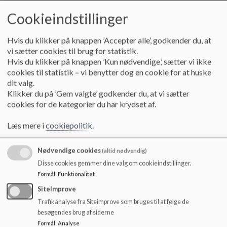
o
l
Cookieindstillinger
Vi lærer børnene noget, de kan bruge, og vi gør det i
d
samarbejde med forældrene, der jo fra første dag har
e
”undervist” barnet og derfor kender det bedst. Vores
Hvis du klikker på knappen ’Accepter alle’, godkender du, at
t
udgangspunkt er, at børn er forskellige og lærer forskelligt,
vi sætter cookies til brug for statistik.
uden at vi går på kompromis med, at skolen er et fælles sted.
Hvis du klikker på knappen ’Kun nødvendige,’ sætter vi ikke
Individualitet er først noget værd, når man kan dele den med
cookies til statistik – vi benytter dog en cookie for at huske
andre.
dit valg.
Klikker du på ’Gem valgte’ godkender du, at vi sætter
Vores elever lærer at lytte til andre, og de skal forstå, at de
cookies for de kategorier du har krydset af.
andres argumenter også skal have plads. På Fredensborg
Skole sætter vi en dagsorden, hvor traditioner holdes i hævd,
Læs mere i
cookiepolitik
.
da det giver sammenhold og fælles referenceramme. Vi siges
at være lidt skrappe, og det er også sandt. Eleverne skal have
Nødvendige cookies
(altid nødvendig)
orden i deres ting, ordentligt udstyrede penalhuse, og de skal
passe godt på de ting, som udleveres af skolen. Vi ser helst, at
Disse cookies gemmer dine valg om cookieindstillinger.
ferien afholdes når eleverne har ferie/skolefri, og det er fordi
Formål
:
Funktionalitet
vi ved, hvor store krav, der stilles til eleverne i dag.
SiteImprove
Trafikanalyse fra Siteimprove som bruges til at følge de
Vi er anerkendende i vores tilgang til eleverne og tror på, at
besøgendes brug af siderne
demokratisk adfærd er fordrende for både elever og lærere.
Formål
:
Analyse