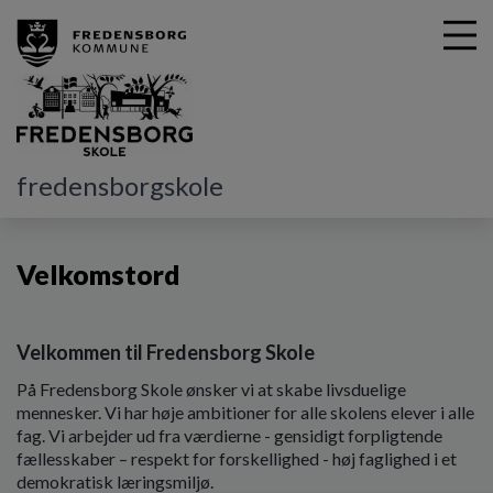
G
fredensborgskole
å
Om skolen
Velkomstord
t
i
Velkomstord
l
h
o
v
Velkommen til Fredensborg Skole
e
d
På Fredensborg Skole ønsker vi at skabe livsduelige
i
mennesker. Vi har høje ambitioner for alle skolens elever i alle
n
fag. Vi arbejder ud fra værdierne - gensidigt forpligtende
d
fællesskaber – respekt for forskellighed - høj faglighed i et
h
demokratisk læringsmiljø.