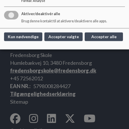
Formål
:
Analyse
Vi glæder os til at høre fra dig.
Aktiver/deaktivér alle
Brug denne kontakt til at aktivere/deaktivere alle apps.
Kun nødvendige
Accepter valgte
Accepter alle
Fredensborg Skole
Humlebækvej 10, 3480 Fredensborg
fredensborgskole@fredensborg.dk
+45 72562012
EAN NR.
5798008284427
Tilgængelighedserklæring
Sitemap