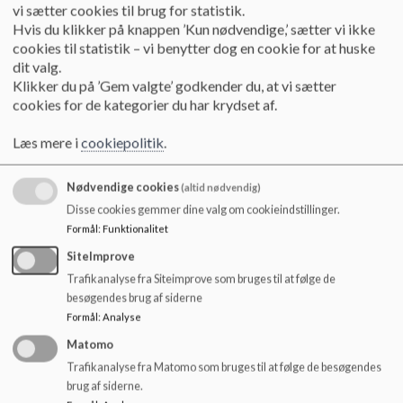
ClientId=1436&WebAdId=156701
o
vi sætter cookies til brug for statistik.
l
Hvis du klikker på knappen ’Kun nødvendige,’ sætter vi ikke
d
cookies til statistik – vi benytter dog en cookie for at huske
e
dit valg.
Matematiklærer til udskolingstilbuddet 8-9éren på
t
Klikker du på ’Gem valgte’ godkender du, at vi sætter
Fredensborg Skole
cookies for de kategorier du har krydset af.
https://portal.signatur.dk/ExtJobs/DefaultHosting/JobDetails.aspx?
Læs mere i
cookiepolitik
.
ClientId=1436&WebAdId=156797
Nødvendige cookies
(altid nødvendig)
Disse cookies gemmer dine valg om cookieindstillinger.
Elsker du at undervise? Er du omsorgsfuld samtidig med, at du er
Formål
:
Funktionalitet
retningsgivende, klar og tydelig?
SiteImprove
Ser du dine kolleger som en ressource, og ønsker du at være det
Trafikanalyse fra Siteimprove som bruges til at følge de
samme for dem?
besøgendes brug af siderne
Ser du fordelen i en tydelig ledelse, og vil du være med til at vi gør
Formål
:
Analyse
hinanden gode?
Matomo
Så send os en uopfordret ansøgning på
Trafikanalyse fra Matomo som bruges til at følge de besøgendes
fredensborgskole@fredensborg.dk
brug af siderne.