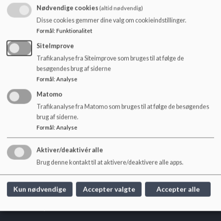
o
via mail på
cbru@fredensborg.dk
Nødvendige cookies
(altid nødvendig)
l
Disse cookies gemmer dine valg om cookieindstillinger.
d
På dette link kan du læse om sundhedsplejens tilbud til
Formål
:
Funktionalitet
e
skolebørn:
t
https://fredensborg.dk/borger/sundhedstilbud/sundh
SiteImprove
edsplejen
Trafikanalyse fra Siteimprove som bruges til at følge de
besøgendes brug af siderne
Formål
:
Analyse
Matomo
Trafikanalyse fra Matomo som bruges til at følge de besøgendes
brug af siderne.
Fredensborg Skole
Formål
:
Analyse
Humlebækvej 10, 3480 Fredensborg
Aktiver/deaktivér alle
fredensborgskole@fredensborg.dk
Brug denne kontakt til at aktivere/deaktivere alle apps.
+45 72562012
EAN NR.
5798008284427
Kun nødvendige
Accepter valgte
Accepter alle
Tilgængelighedserklæring
Sitemap