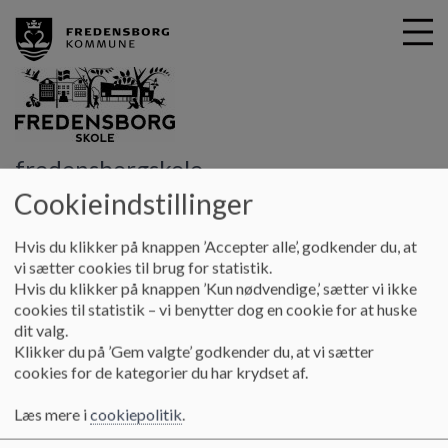
G
fredensborgskole
å
Kontakt
Sundhedsplejen
Cookieindstillinger
t
i
Sundhedsplejen
l
Hvis du klikker på knappen ’Accepter alle’, godkender du, at
h
vi sætter cookies til brug for statistik.
o
Hvis du klikker på knappen ’Kun nødvendige,’ sætter vi ikke
v
cookies til statistik – vi benytter dog en cookie for at huske
Sundhedsplejen
e
dit valg.
d
Klikker du på ’Gem valgte’ godkender du, at vi sætter
Skolens sundhedsplejersker hedder:
i
cookies for de kategorier du har krydset af.
n
Tina Louise Schmock og kan kontaktes på telefon 21578629
d
Læs mere i
cookiepolitik
.
eller via mail på
tisc@fredensborg.dk
h
Charlotte Bruhn og kan kontaktes på telefon 41906484 eller