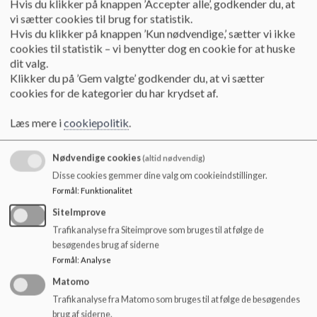
Hvis du klikker på knappen ’Accepter alle’, godkender du, at
o
om kørsel til skole" kan I finde ansøgningsskemaet via dette
vi sætter cookies til brug for statistik.
l
link:
Hvis du klikker på knappen ’Kun nødvendige,’ sætter vi ikke
d
cookies til statistik – vi benytter dog en cookie for at huske
e
https://fredensborg.ditmerflex.dk/fredensborg/Login/Login
dit valg.
t
NemID?returnUrl=/fredensborg/Opret/431c32c8a12e4/
Klikker du på ’Gem valgte’ godkender du, at vi sætter
cookies for de kategorier du har krydset af.
Her skal I logge på med jeres MitID, og udfylde skemaet og
afsende det.
Læs mere i
cookiepolitik
.
I vil høre fra skolen, om jeres barn vil få befordring.
Bemærk at fristen for ansøgningen til befordring, skal være
Nødvendige cookies
(altid nødvendig)
udfyldt og sendt mandag den 15. juni 2026.
Disse cookies gemmer dine valg om cookieindstillinger.
Formål
:
Funktionalitet
SiteImprove
Er dit barn kommet til skade, kan der søges om kørsel til og
Trafikanalyse fra Siteimprove som bruges til at følge de
fra skole, hvis ikke det er muligt at komme i skole på egen
besøgendes brug af siderne
hånd.
Formål
:
Analyse
Dette skal gøres ved at ansøge om skolekørsel- "brækket
Matomo
ben" via nedenstående link
Trafikanalyse fra Matomo som bruges til at følge de besøgendes
brug af siderne.
https://fredensborg.dk/borger/boern-og-