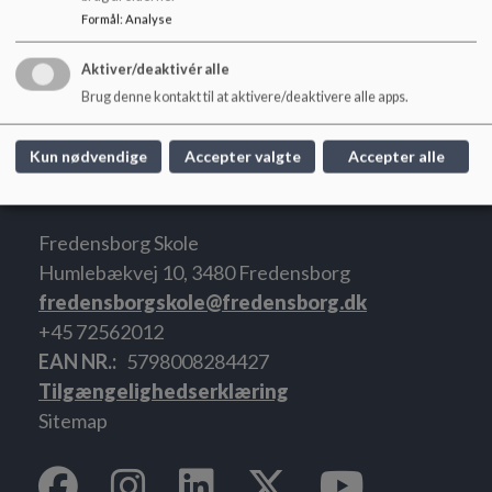
Formål
:
Analyse
unge/folkeskoler-og-sfo/skolekoersel
Dokumenter
Aktiver/deaktivér alle
Brug denne kontakt til at aktivere/deaktivere alle apps.
Informationsfolder kørsel uden årstal.pdf
Kun nødvendige
Accepter valgte
Accepter alle
Fredensborg Skole
Humlebækvej 10, 3480 Fredensborg
fredensborgskole@fredensborg.dk
+45 72562012
EAN NR.
5798008284427
Tilgængelighedserklæring
Sitemap