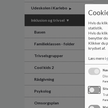
Udeskolen i Karlebo
Cookie
Inklusion og trivsel
Hvis du klik
statistik.
Basen
Hvis du klik
benytter dog
Klikker du p
Familieklassen - folder
krydset af.
Trivselsgrupper
Læs mere i
Cool kids 2
Nød
Dis
Rådgivning
For
Sit
Psykolog
Traf
For
Omsorgsplan
Ma