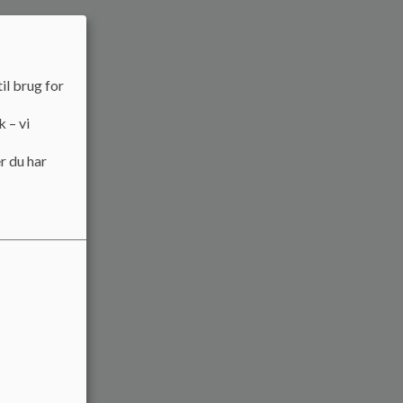
il brug for
k – vi
r du har