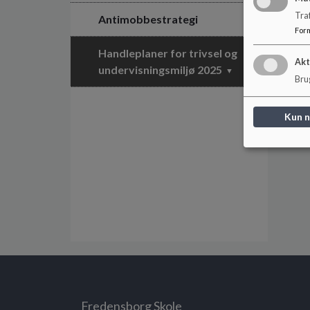
Tra
Antimobbestrategi
For
Handleplaner for trivsel og
Akt
undervisningsmiljø 2025
Brug
Handleplan for trivsel og
Kun 
undervisningsmiljø 2024
Fredensborg Skole