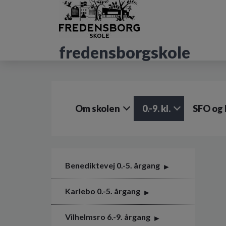
G
å
t
i
fredensborgskole
l
h
o
v
e
d
Om skolen
0.-9. kl.
SFO og 
i
n
d
h
o
l
Benediktevej 0.-5. årgang
d
e
Karlebo 0.-5. årgang
t
Vilhelmsro 6.-9. årgang