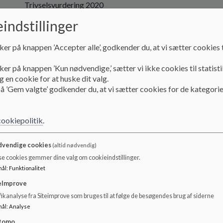
Trivselsvurdering 2020
indstillinger
Dokumenter
Trivselsvurdering 2020.pdf
ker på knappen ’Accepter alle’, godkender du, at vi sætter cookies t
ker på knappen ’Kun nødvendige,’ sætter vi ikke cookies til statisti
 en cookie for at huske dit valg.
å ’Gem valgte’ godkender du, at vi sætter cookies for de kategorie
cookiepolitik
.
vendige cookies
(altid nødvendig)
se cookies gemmer dine valg om cookieindstillinger.
mål
:
Funktionalitet
eImprove
ikanalyse fra Siteimprove som bruges til at følge de besøgendes brug af siderne
mål
:
Analyse
tomo