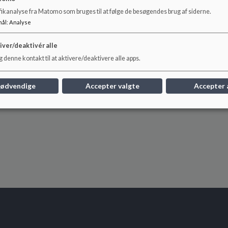
fikanalyse fra Matomo som bruges til at følge de besøgendes brug af siderne.
mål
:
Analyse
iver/deaktivér alle
 denne kontakt til at aktivere/deaktivere alle apps.
nødvendige
Accepter valgte
Accepter 