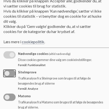
Hvis du klikker på knappen ’Accepter alle’, godkender du, at
o
14.00 - 14.15
Frikvarter
vi sætter cookies til brug for statistik.
l
14.15 - 15.00
7. lektion
Hvis du klikker på knappen ’Kun nødvendige,’ sætter vi ikke
d
cookies til statistik – vi benytter dog en cookie for at huske
e
dit valg.
t
Klikker du på ’Gem valgte’ godkender du, at vi sætter
Ringetider Benediktevej-afdelingen
cookies for de kategorier du har krydset af.
8.10 - 9.40
1. modul
Læs mere i
cookiepolitik
.
9.40 - 10.00
Frikvarter
10.00 - 11.30
2. modul
11.30 - 12.30
Spisefrikvarter
Nødvendige cookies
(altid nødvendig)
12.30 - 14.00
3. modul
Disse cookies gemmer dine valg om cookieindstillinger.
14.00 - 14.15
Frikvarter
Formål
:
Funktionalitet
14.15 - 15.00
7. lektion
SiteImprove
Trafikanalyse fra Siteimprove som bruges til at følge de
besøgendes brug af siderne
Ringetider Vilhelmsro-afdelingen
Formål
:
Analyse
Matomo
8.10 - 9.40
1. modul
Trafikanalyse fra Matomo som bruges til at følge de besøgendes
9.40 - 10.00
Frikvarter
brug af siderne.