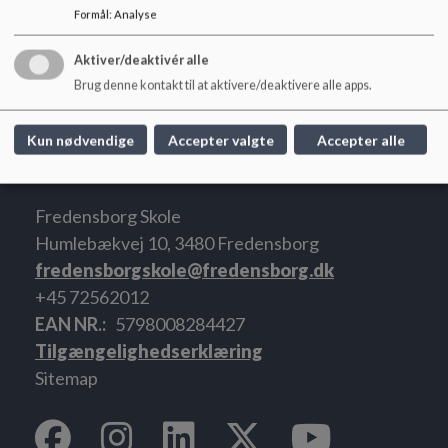
10.00 - 11.30
2. modul
Formål
:
Analyse
11.30 - 12.15
Spisefrikvarter
12.15 - 13.45
3. modul
Aktiver/deaktivér alle
13.45 - 14.00
Frikvarter
Brug denne kontakt til at aktivere/deaktivere alle apps.
14.00 - 14.45
7. lektion
14.45 - 15.30
8. lektion
Kun nødvendige
Accepter valgte
Accepter alle
Fredensborg Skole
Humlebækvej 10, 3480 Fredensborg
fredensborgskole@fredensborg.dk
+45 72562012
EAN NR.
5798008284427
Tilgængelighedserklæring
Sitemap