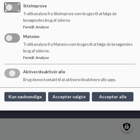
o
SiteImprove
l
Fredensborg Skole
Trafikanalyse fra Siteimprove som bruges til at følge de
d
Humlebækvej 10, 3480 Fredensborg
besøgendes brug af siderne
e
Formål
:
Analyse
fredensborgskole@fredensborg.dk
t
+45 72562012
Matomo
Trafikanalyse fra Matomo som bruges til at følge de besøgendes
EAN NR.
5798008284427
brug af siderne.
Tilgængelighedserklæring
Formål
:
Analyse
Sitemap
Aktiver/deaktivér alle
Brug denne kontakt til at aktivere/deaktivere alle apps.
Cookie politik
Kun nødvendige
Accepter valgte
Accepter alle