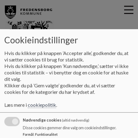
Cookieindstillinger
G
fredensborgskole
Hvis du klikker på knappen ’Accepter alle’, godkender du, at
å
0.-9. kl.
Inklusion og trivsel
vi sætter cookies til brug for statistik.
t
Hvis du klikker på knappen ’Kun nødvendige,’ sætter vi ikke
i
cookies til statistik – vi benytter dog en cookie for at huske
Inklusion og trivsel
l
dit valg.
h
Klikker du på ’Gem valgte’ godkender du, at vi sætter
o
cookies for de kategorier du har krydset af.
v
Til venstre i menuen kan der læses om inklusion og
e
Læs mere i
cookiepolitik
.
trivsel
d
i
Nødvendige cookies
n
(altid nødvendig)
d
Disse cookies gemmer dine valg om cookieindstillinger.
h
Formål
:
Funktionalitet