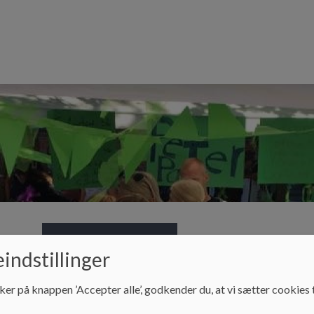
klub
Bestyrelse og råd
Kontakt
Ledige 
indstillinger
ker på knappen ’Accepter alle’, godkender du, at vi sætter cookies t
Bestyrelse og råd
Skolebestyrelsen - opgaver og 