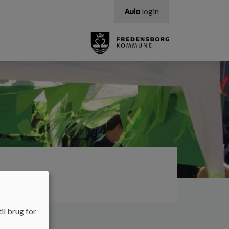
login
stillinger
il brug for
valg