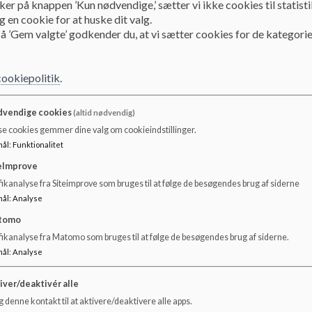
ker på knappen ’Kun nødvendige,’ sætter vi ikke cookies til statisti
 en cookie for at huske dit valg.
Skolebestyrelsen - op
å ’Gem valgte’ godkender du, at vi sætter cookies for de kategorie
cookiepolitik
.
Skolebestyrelsens opgaver og valg
Skolebestyrelsen formulerer skolens principper og fastlægger
vendige cookies
(altid nødvendig)
En aktiv skolebestyrelse er med til at give skolen en selvstænd
se cookies gemmer dine valg om cookieindstillinger.
værdier skolen tilstræber. Det er også skolebestyrelsen, de
mål
:
Funktionalitet
bestyrelse har ikke mindst spillet en aktiv rolle i fornyelsen 
eImprove
linjestrukturen i udskolingen og skolereformarbejdet.
ikanalyse fra Siteimprove som bruges til at følge de besøgendes brug af siderne
I bestyrelsen sidder i alt 7 forældre, 3 medarbejdere og 2 el
mål
:
Analyse
med som sekretariat og rådgivere for skolebestyrelsen og har 
tomo
ud i livet.
fikanalyse fra Matomo som bruges til at følge de besøgendes brug af siderne.
mål
:
Analyse
Forældrene vælges for en periode på 4 år, og de kan genvæl
aktører sidder 1 år ad gangen.
iver/deaktivér alle
På
undervisningsministeriets
hjemmeside kan du læse mere
 denne kontakt til at aktivere/deaktivere alle apps.