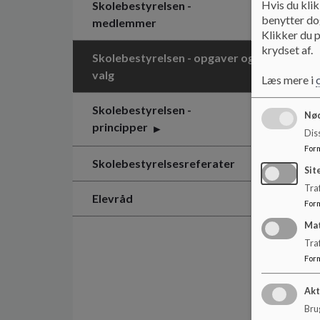
Hvis du klik
Skolebestyrelsen -
benytter dog
medlemmer
Klikker du p
krydset af.
Skolebestyrelsen - opgaver og
valg
Læs mere i
Skolebestyrelsen -
Nød
principper
Dis
For
Skolebestyrelsesreferater
Sit
Traf
Elevråd
For
Ma
Tra
For
Akt
Brug