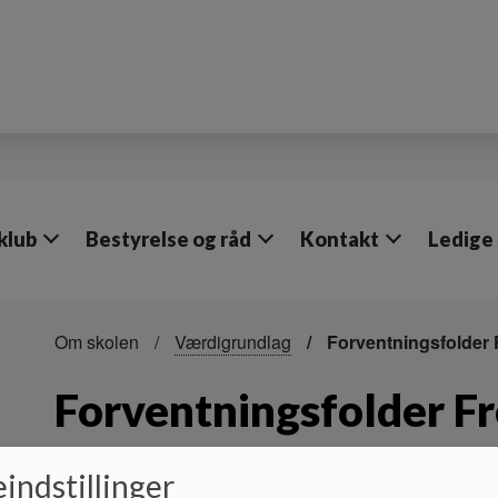
klub
Bestyrelse og råd
Kontakt
Ledige 
Om skolen
Værdigrundlag
Forventningsfolder
Forventningsfolder F
Her kan I finde forventningsfolderen for Fredensborg Skol
indstillinger