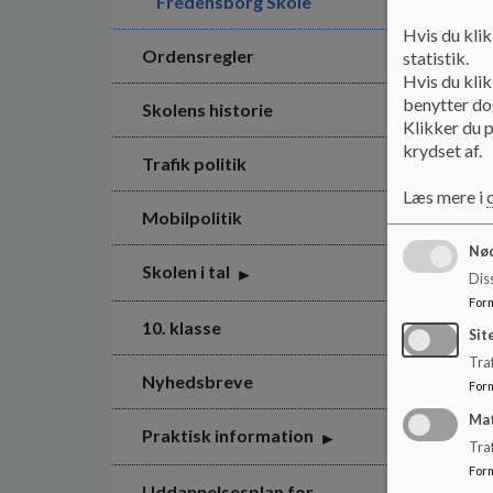
Fredensborg Skole
Hvis du klik
Ordensregler
statistik.
Hvis du klik
benytter dog
Skolens historie
Klikker du p
krydset af.
Trafik politik
Læs mere i
Mobilpolitik
Nød
Skolen i tal
Dis
For
10. klasse
Sit
Traf
Nyhedsbreve
For
Ma
Praktisk information
Tra
For
Uddannelsesplan for