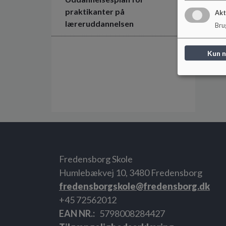
praktikanter på
Akt
læreruddannelsen
Brug
Kun 
Fredensborg Skole
Humlebækvej 10, 3480 Fredensborg
fredensborgskole@fredensborg.dk
+45 72562012
EAN NR.
5798008284427