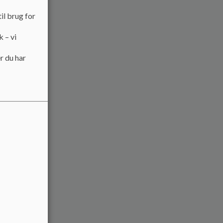
il brug for
k – vi
r du har