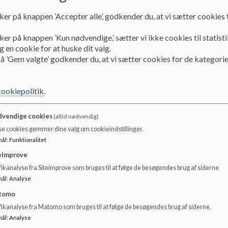
Dokumenter
ker på knappen ’Accepter alle’, godkender du, at vi sætter cookies t
Folder Forventninger 2022.pdf
ker på knappen ’Kun nødvendige,’ sætter vi ikke cookies til statisti
 en cookie for at huske dit valg.
å ’Gem valgte’ godkender du, at vi sætter cookies for de kategorie
cookiepolitik
.
vendige cookies
(altid nødvendig)
se cookies gemmer dine valg om cookieindstillinger.
mål
:
Funktionalitet
eImprove
ikanalyse fra Siteimprove som bruges til at følge de besøgendes brug af siderne
mål
:
Analyse
tomo
fikanalyse fra Matomo som bruges til at følge de besøgendes brug af siderne.
mål
:
Analyse