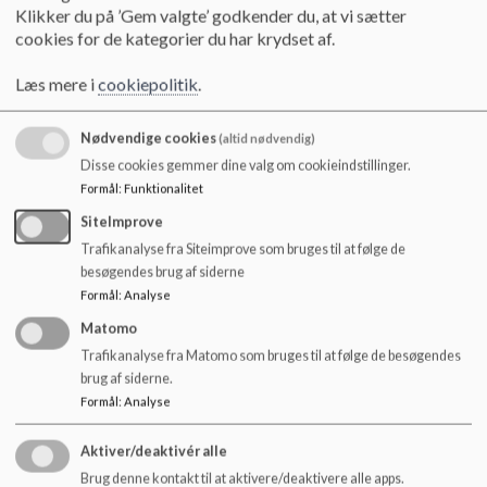
o
Skole afdeling Karlebo, er lukket for digital indskrivning.
Klikker du på ’Gem valgte’ godkender du, at vi sætter
l
cookies for de kategorier du har krydset af.
d
For spørgsmål - eller indskrivning kontakt Skolesekretær
e
Karina Granov på tlf. 2176 3832, eller på mail
Læs mere i
cookiepolitik
.
t
kang@fredensborg.dk
Nødvendige cookies
(altid nødvendig)
I kan læse mere om Fredensborg Skole i vedhæftede
Disse cookies gemmer dine valg om cookieindstillinger.
skolefolder
Formål
:
Funktionalitet
Adresse:
SiteImprove
Trafikanalyse fra Siteimprove som bruges til at følge de
Fredensborg Skole
besøgendes brug af siderne
Avderødvej 48
Formål
:
Analyse
2980 Kokkedal
Matomo
Dokumenter
Trafikanalyse fra Matomo som bruges til at følge de besøgendes
brug af siderne.
Skolefolder
Formål
:
Analyse
Aktiver/deaktivér alle
Brug denne kontakt til at aktivere/deaktivere alle apps.