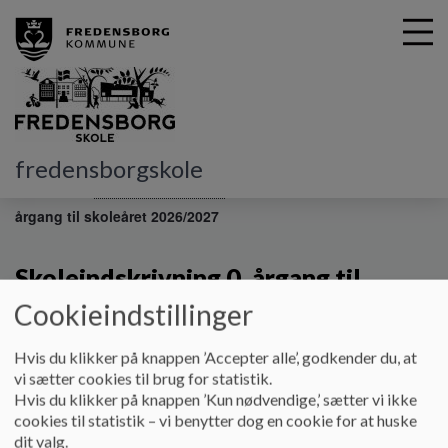
G
fredensborgskole
å
0.-9. kl.
Karlebo 0.-5. årgang
Skoleindskrivning 0.
t
årgang til skoleåret 2026/2027
i
l
h
Skoleindskrivning 0. årgang til
o
Cookieindstillinger
v
skoleåret 2026/2027
e
d
Hvis du klikker på knappen ’Accepter alle’, godkender du, at
i
Skoleindskrivning 0. årgang i indeværende skoleår
vi sætter cookies til brug for statistik.
n
Hvis du klikker på knappen ’Kun nødvendige,’ sætter vi ikke
d
Den digitale skoleindskrivning af skolebørn til
cookies til statistik – vi benytter dog en cookie for at huske
h
børnehaveklassen i til skoleåret 2026/2027 på Fredensborg
dit valg.