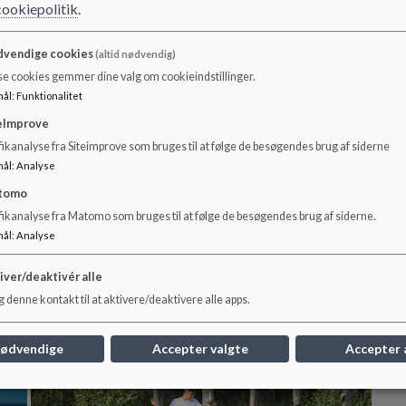
cookiepolitik
.
vendige cookies
(altid nødvendig)
se cookies gemmer dine valg om cookieindstillinger.
mål
:
Funktionalitet
eImprove
ikanalyse fra Siteimprove som bruges til at følge de besøgendes brug af siderne
mål
:
Analyse
tomo
fikanalyse fra Matomo som bruges til at følge de besøgendes brug af siderne.
Udeskolen i Karlebo
SD
mål
:
Analyse
Læs mere her om vores udeskole i Karlebo
På F
verd
iver/deaktivér alle
Læs mere
Læs
 denne kontakt til at aktivere/deaktivere alle apps.
nødvendige
Accepter valgte
Accepter 