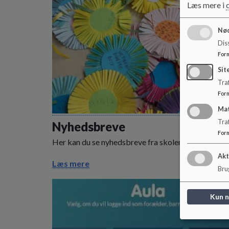
Læs mere i
Nød
Dis
For
Sit
Traf
For
Ma
Tra
Nyhedsbreve
For
Her kan du se nyhedsbreve fra skolens ledelse.
Akt
Læs mere
Brug
Kun 