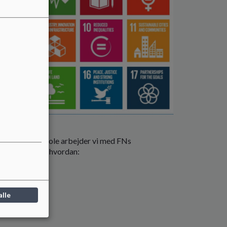
G World
redensborg Skole arbejder vi med FNs
ensmål. Se her, hvordan:
 mere
alle