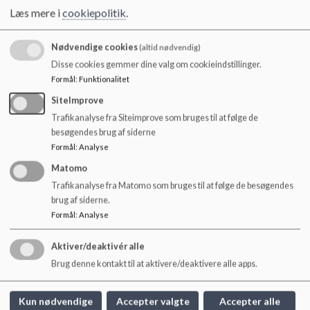
o
Læs mere i
cookiepolitik
.
l
Eleverne på Fredensborg Skole vil derfor igennem deres
d
skolegang være sikker på at møde en række eksterne
Nødvendige cookies
e
(altid nødvendig)
aktører, der kan bidrage til flere forskellige måder at
t
Disse cookies gemmer dine valg om cookieindstillinger.
perspektivere og lære på. Inddragelse af aktører skal have et
Formål
:
Funktionalitet
fagligt og pædagogisk sigte med tydelige læringsmål. Og i
overensstemmelse med gældende dagsorden for et fælles
SiteImprove
skolevæsen - Fremtidens Fredensborg Skoler - vil dannelse,
Trafikanalyse fra Siteimprove som bruges til at følge de
digitalisering og kreativitet prioriteres og udvikles.
besøgendes brug af siderne
Formål
:
Analyse
Januar 2019
Matomo
Trafikanalyse fra Matomo som bruges til at følge de besøgendes
brug af siderne.
Formål
:
Analyse
Fredensborg Skole
Aktiver/deaktivér alle
Brug denne kontakt til at aktivere/deaktivere alle apps.
Humlebækvej 10, 3480 Fredensborg
fredensborgskole@fredensborg.dk
Kun nødvendige
Accepter valgte
Accepter alle
+45 72562012