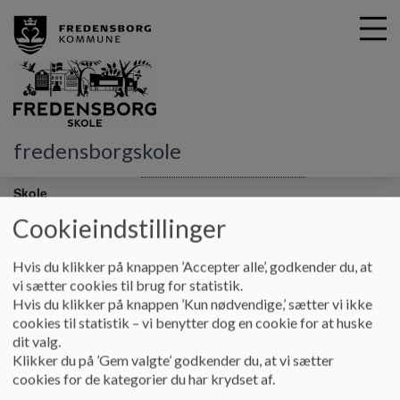
G
fredensborgskole
å
Bestyrelse og råd
Skolebestyrelsen - principper
Åben
t
Skole
i
l
Cookieindstillinger
h
Åben Skole
o
Hvis du klikker på knappen ’Accepter alle’, godkender du, at
v
vi sætter cookies til brug for statistik.
e
Hvis du klikker på knappen ’Kun nødvendige,’ sætter vi ikke
Princip for Åben Skole
d
cookies til statistik – vi benytter dog en cookie for at huske
i
Fredensborg Skole tilstræber et varieret og mangfoldigt
dit valg.
n
skoletilbud. Det har til formål at motivere og skabe faglig
Klikker du på ’Gem valgte’ godkender du, at vi sætter
d
progression hos den enkelte elev samt skabe trivsel i
cookies for de kategorier du har krydset af.
h
fællesskabet.