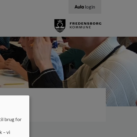
login
stillinger
il brug for
k – vi