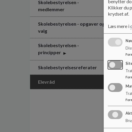
benytter dog
Skolebestyrelsen -
Klikker du p
medlemmer
krydset af.
Skolebestyrelsen - opgaver og
Læs mere i
valg
Nød
Skolebestyrelsen -
Dis
principper
For
Sit
Skolebestyrelsesreferater
Traf
For
Elevråd
Ma
Tra
For
Akt
Brug