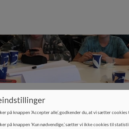
indstillinger
klub
Bestyrelse og råd
Kontakt
Ledige 
ker på knappen ’Accepter alle’, godkender du, at vi sætter cookies t
ker på knappen ’Kun nødvendige,’ sætter vi ikke cookies til statisti
Bestyrelse og råd
Elevråd