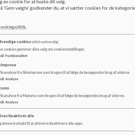
 en cookie for at huske dit valg.
å ’Gem valgte’ godkender du, at vi sætter cookies for de kategorie
Elevråd
cookiepolitik
.
Elevråd
vendige cookies
(altid nødvendig)
Fredensborg Skole har elevråd på alle tre afdelinger. Man ka
se cookies gemmer dine valg om cookieindstillinger.
hvordan det fungerer.
mål
:
Funktionalitet
Medlemmerne af elevrådet vælges i klasserne i begyndelsen
eImprove
med til at tage beslutninger om de områder, der omhandler
ikanalyse fra Siteimprove som bruges til at følge de besøgendes brug af siderne
repræsenter fra hver klasse.
mål
:
Analyse
Elevrådet diskuterer alle sager af interesse for eleverne li
tomo
besøg på skolen. Elevrådet giver også skolens ledelse og l
fikanalyse fra Matomo som bruges til at følge de besøgendes brug af siderne.
når der skal tages beslutninger.
mål
:
Analyse
To elever fra udskolingen deltager i skolebestyrelsens m
ledelse og eleverne.
iver/deaktivér alle
 denne kontakt til at aktivere/deaktivere alle apps.
Der er i 2014 oprettet et fælleselevråd på tværs af kommu