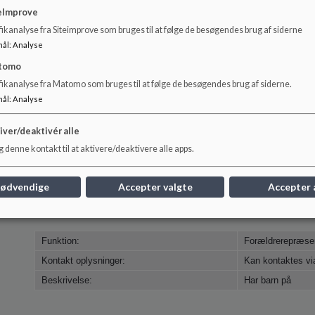
eImprove
ikanalyse fra Siteimprove som bruges til at følge de besøgendes brug af siderne
mål
:
Analyse
Christina Søegaard Damm
tomo
fikanalyse fra Matomo som bruges til at følge de besøgendes brug af siderne.
mål
:
Analyse
Funktion:
Forældrerepræsen
Kontakt oplysninger:
Kan kontaktes vi
iver/deaktivér alle
Beskrivelse:
Har børn på Bene
 denne kontakt til at aktivere/deaktivere alle apps.
nødvendige
Accepter valgte
Accepter 
Funktion:
Forældrerepræse
Kontakt oplysninger:
Kan kontaktes vi
Beskrivelse:
Har barn på