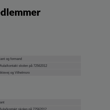
medlemmer
ant og formand
 Aula/kontakt skolen på 72562012
ktevej og Vilhelmsro
tant
Aula/kontakt skolen på 72562012