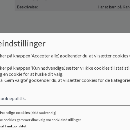
Beskrivelse:
Har et barn på Kar
indstillinger
Funktion:
Forælderepræsent
ker på knappen ’Accepter alle’, godkender du, at vi sætter cookies t
Kontakt oplysninger:
Kan kontaktes via
Beskrivelse:
ker på knappen ’Kun nødvendige,’ sætter vi ikke cookies til statisti
 en cookie for at huske dit valg.
å ’Gem valgte’ godkender du, at vi sætter cookies for de kategorie
cookiepolitik
.
Funktion:
Forælderepræsen
Kontakt oplysninger:
Kan kontaktes vi
vendige cookies
(altid nødvendig)
Beskrivelse:
Har børn på
se cookies gemmer dine valg om cookieindstillinger.
mål
:
Funktionalitet