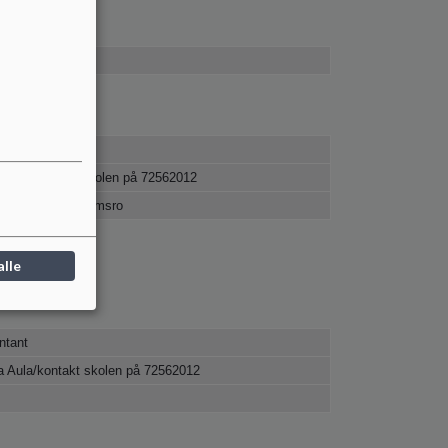
tant
a Aula/kontakt skolen på 72562012
diktevej og Vilhemsro
alle
ntant
a Aula/kontakt skolen på 72562012