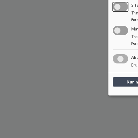
Sit
Traf
For
Ma
Tra
For
Akt
Brug
Kun 