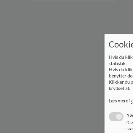
Cookie
Hvis du klik
statistik.
Hvis du klik
benytter dog
Klikker du p
krydset af.
Læs mere i
Nød
Dis
For