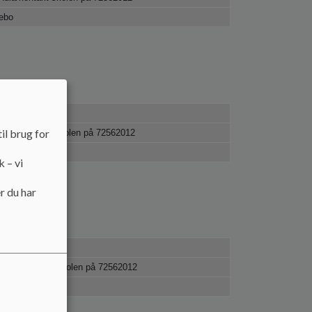
lebo
ant
il brug for
 Aula/kontakt skolen på 72562012
k – vi
r du har
tant
a Aula/kontakt skolen på 72562012