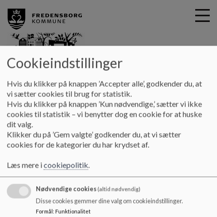
Cookieindstillinger
G
fredensborgskole
Hvis du klikker på knappen ’Accepter alle’, godkender du, at
å
0.-9. kl.
Karlebo 0.-5. årgang
Lukket for tilgang på 0. -
vi sætter cookies til brug for statistik.
t
Hvis du klikker på knappen ’Kun nødvendige,’ sætter vi ikke
1. og 3. årgang - Karlebo Skole
i
cookies til statistik – vi benytter dog en cookie for at huske
l
dit valg.
h
Lukket for tilgang på 0. - 1. og 3.
Klikker du på ’Gem valgte’ godkender du, at vi sætter
o
cookies for de kategorier du har krydset af.
v
årgang på Karlebo Skole
e
Læs mere i
cookiepolitik
.
d
i
Lukket for tilgang
Nødvendige cookies
n
(altid nødvendig)
d
Disse cookies gemmer dine valg om cookieindstillinger.
0. - 1. og 3. årgang på Karlebo Skole, er midlertidigt lukket for tilgang af
h
Formål
:
Funktionalitet
elever.