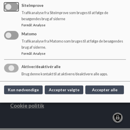
o
SiteImprove
l
Trafikanalyse fra Siteimprove som bruges til at følge de
d
besøgendes brug af siderne
e
Formål
:
Analyse
t
Fredensborg Skole
Matomo
Humlebækvej 10, 3480 Fredensborg
Trafikanalyse fra Matomo som bruges til at følge de besøgendes
fredensborgskole@fredensborg.dk
brug af siderne.
+45 72562012
Formål
:
Analyse
EAN NR.
5798008284427
Aktiver/deaktivér alle
Tilgængelighedserklæring
Brug denne kontakt til at aktivere/deaktivere alle apps.
Sitemap
Kun nødvendige
Accepter valgte
Accepter alle
Cookie politik