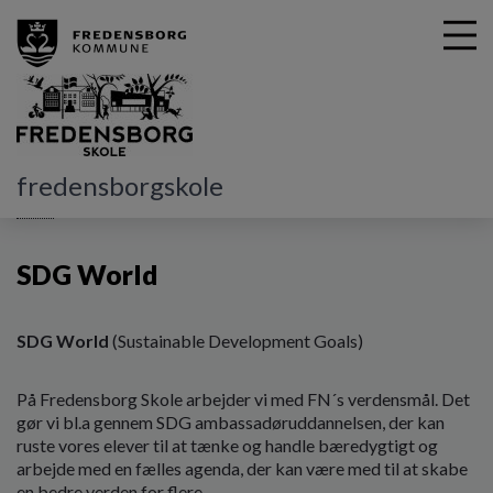
G
fredensborgskole
å
Hjem
t
i
SDG World
l
h
o
v
SDG World
(Sustainable Development Goals)
e
d
På Fredensborg Skole arbejder vi med FN´s verdensmål. Det
i
gør vi bl.a gennem SDG ambassadøruddannelsen, der kan
n
ruste vores elever til at tænke og handle bæredygtigt og
d
arbejde med en fælles agenda, der kan være med til at skabe
h
en bedre verden for flere.