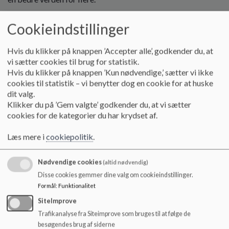
o
l
Cookieindstillinger
d
e
t
Hvis du klikker på knappen ’Accepter alle’, godkender du, at
vi sætter cookies til brug for statistik.
Hvis du klikker på knappen ’Kun nødvendige,’ sætter vi ikke
cookies til statistik – vi benytter dog en cookie for at huske
dit valg.
Klikker du på ’Gem valgte’ godkender du, at vi sætter
cookies for de kategorier du har krydset af.
Læs mere i
cookiepolitik
.
Formål:
Nødvendige cookies
(altid nødvendig)
At understøtte og bidrage til opnåelse af kommunens og
Disse cookies gemmer dine valg om cookieindstillinger.
skolernes målsætninger i arbejdet med FN`s verdensmål og
Formål
:
Funktionalitet
at understøtte den praktiske undervisning i folkeskolen.
SiteImprove
Vi arbejder målrettet med FN verdensmål på Fredensborg
Trafikanalyse fra Siteimprove som bruges til at følge de
Skole, og har bl.a. uddannet SDG-ambassadører på skolen.
besøgendes brug af siderne